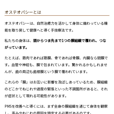
オステオパシーとは
オステオパシーは、自然治癒力を活かして身体に備わっている機
能を取り戻して健康へと導く手技療法です。
私たちの身体は、
頭からつま先まで1つの膜組織で覆われ、つな
がっています。
たとえば、筋肉であれば筋膜、骨であれば骨膜、内臓なら間膜で
す。血管や神経も、膜で包まれています。驚かれるかもしれませ
んが、歯の周辺も歯根膜という膜で覆われています。
これらの「膜」はお互いに影響を及ぼしあっているため、膜組織
のどこかでねじれや過度の緊張といった不調箇所があると、それ
が症状として現れる可能性があります。
PMSを改善へと導くには、まず全身の膜組織を通じて身体を観察
し、歪みやねじれの原因を特定する必要があるのです。