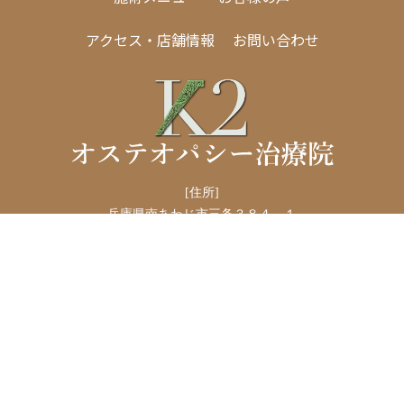
アクセス・店舗情報
お問い合わせ
[住所]
兵庫県南あわじ市三条３８４－１
[TEL]
090-2191-0021
[営業時間]
9時～22時（月曜 - 金曜）
9時～18時（土曜）
9時～20時（日曜）
【年中無休】
研修・イベントなど以外は営業しております。