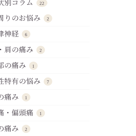
状別コラム
22
周りのお悩み
2
律神経
6
・肩の痛み
2
部の痛み
1
性特有の悩み
7
の痛み
1
痛・偏頭痛
1
の痛み
2