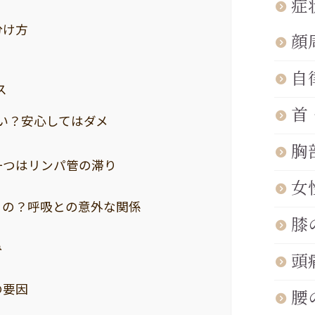
症
分け方
顔
自
ス
首
い？安心してはダメ
胸
一つはリンパ管の滞り
女
るの？呼吸との意外な関係
膝
み
頭
の要因
腰